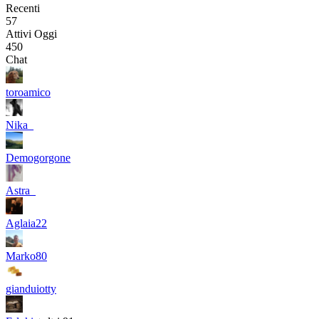
Recenti
57
Attivi Oggi
450
Chat
toroamico
Nika_
Demogorgone
Astra_
Aglaia22
Marko80
gianduiotty