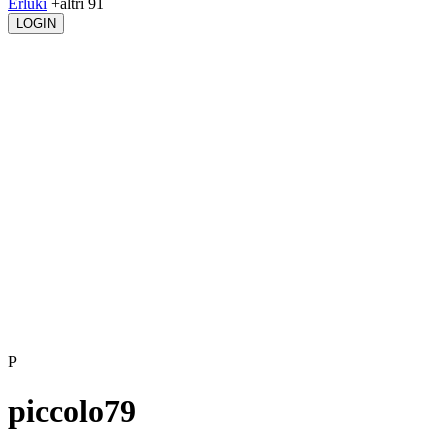
Erluki
+altri 91
LOGIN
P
piccolo79