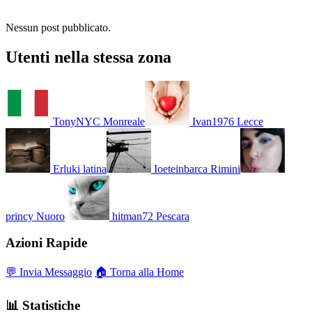
Nessun post pubblicato.
Utenti nella stessa zona
TonyNYC
Monreale
Ivan1976
Lecce
Erluki
latina
Ioeteinbarca
Rimini
princy
Nuoro
hitman72
Pescara
Azioni Rapide
💬 Invia Messaggio
🏠 Torna alla Home
📊 Statistiche