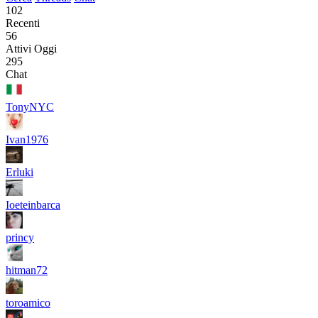
102
Recenti
56
Attivi Oggi
295
Chat
TonyNYC
Ivan1976
Erluki
Ioeteinbarca
princy
hitman72
toroamico