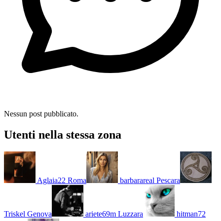
Nessun post pubblicato.
Utenti nella stessa zona
Aglaia22
Roma
barbarareal
Pescara
Triskel
Genova
ariete69m
Luzzara
hitman72