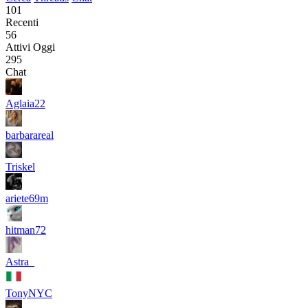
101
Recenti
56
Attivi Oggi
295
Chat
Aglaia22
barbarareal
Triskel
ariete69m
hitman72
Astra_
TonyNYC