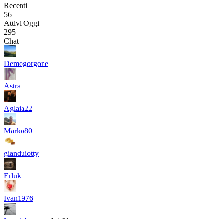
Recenti
56
Attivi Oggi
295
Chat
Demogorgone
Astra_
Aglaia22
Marko80
gianduiotty
Erluki
Ivan1976