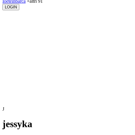
Ioeteinbarca
+altri 91
LOGIN
J
jessyka