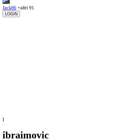
Jack86
+altri 91
LOGIN
I
ibraimovic