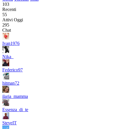
103
Recenti
55
Attivi Oggi
295
Chat
Ivan1976
Nika_
Federico97
hitman72
ilaria_mamma
Essenza_di_te
SteveIT