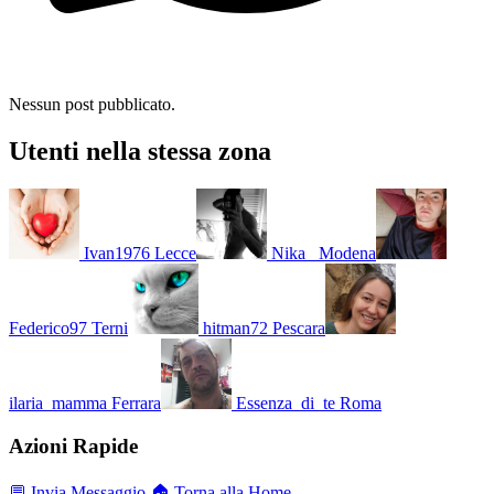
Nessun post pubblicato.
Utenti nella stessa zona
Ivan1976
Lecce
Nika_
Modena
Federico97
Terni
hitman72
Pescara
ilaria_mamma
Ferrara
Essenza_di_te
Roma
Azioni Rapide
💬 Invia Messaggio
🏠 Torna alla Home