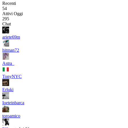
Recenti
54
Attivi Oggi
295
Chat
ariete69m
hitman72
Astra_
TonyNYC
Erluki
Ioeteinbarca
toroamico