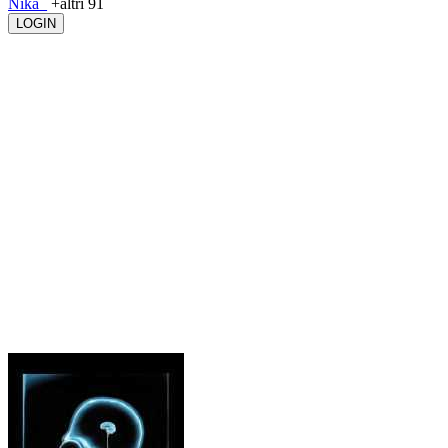
Nika_
+altri 91
LOGIN