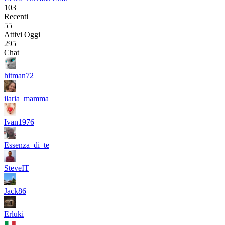
103
Recenti
55
Attivi Oggi
295
Chat
hitman72
ilaria_mamma
Ivan1976
Essenza_di_te
SteveIT
Jack86
Erluki