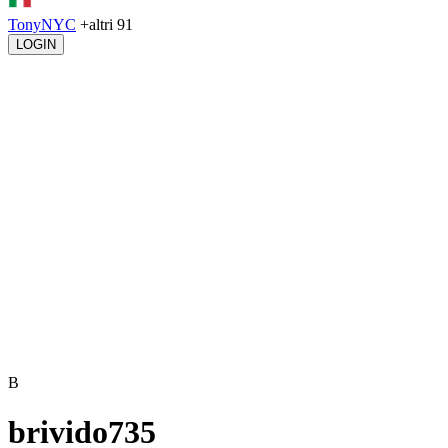
TonyNYC
+altri 91
LOGIN
B
brivido735