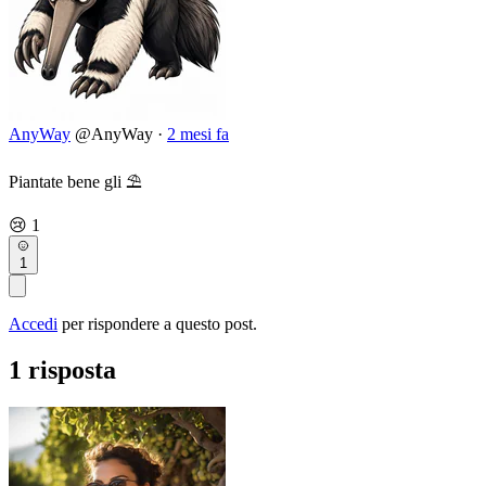
AnyWay
@AnyWay
·
2 mesi fa
Piantate bene gli ⛱️
😢
1
1
Accedi
per rispondere a questo post.
1 risposta