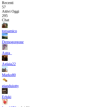
Recenti
57
Attivi Oggi
295
Chat
toroamico
Demogorgone
Astra_
Aglaia22
Marko80
gianduiotty
Erluki