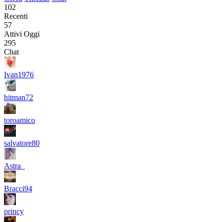
102
Recenti
57
Attivi Oggi
295
Chat
Ivan1976
hitman72
toroamico
salvatore80
Astra_
Bracci94
princy