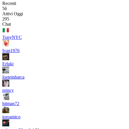
Recenti
56
Attivi Oggi
295
Chat
TonyNYC
Ivan1976
Erluki
Ioeteinbarca
princy
hitman72
toroamico