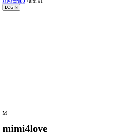
salvatore80
+altri 91
LOGIN
M
mimi4love