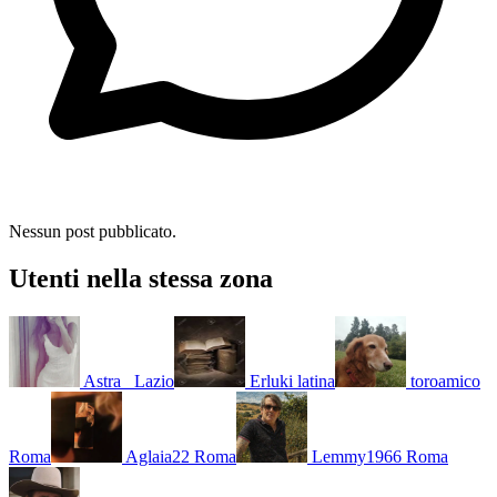
Nessun post pubblicato.
Utenti nella stessa zona
Astra_
Lazio
Erluki
latina
toroamico
Roma
Aglaia22
Roma
Lemmy1966
Roma