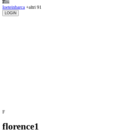
Ioeteinbarca
+altri 91
LOGIN
F
florence1