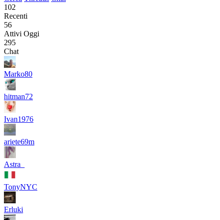
102
Recenti
56
Attivi Oggi
295
Chat
Marko80
hitman72
Ivan1976
ariete69m
Astra_
TonyNYC
Erluki