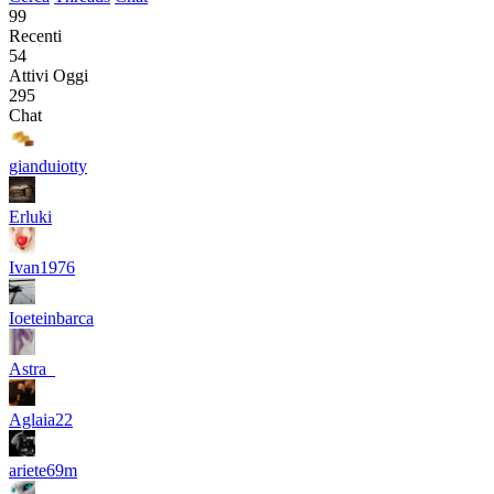
99
Recenti
54
Attivi Oggi
295
Chat
gianduiotty
Erluki
Ivan1976
Ioeteinbarca
Astra_
Aglaia22
ariete69m