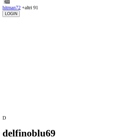
hitman72
+altri 91
LOGIN
D
delfinoblu69