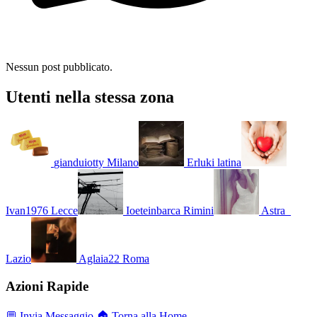
Nessun post pubblicato.
Utenti nella stessa zona
gianduiotty
Milano
Erluki
latina
Ivan1976
Lecce
Ioeteinbarca
Rimini
Astra_
Lazio
Aglaia22
Roma
Azioni Rapide
💬 Invia Messaggio
🏠 Torna alla Home