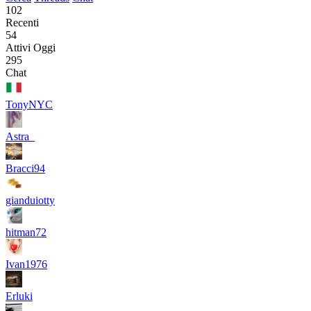
102
Recenti
54
Attivi Oggi
295
Chat
TonyNYC
Astra_
Bracci94
gianduiotty
hitman72
Ivan1976
Erluki