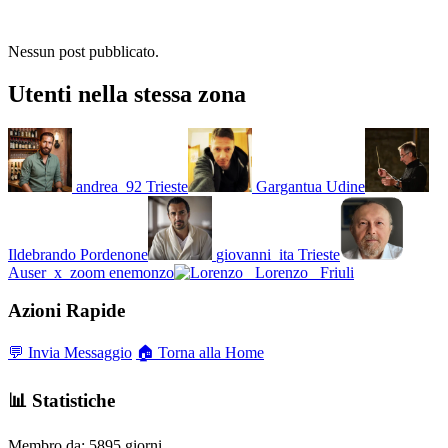
Nessun post pubblicato.
Utenti nella stessa zona
andrea_92
Trieste
Gargantua
Udine
Ildebrando
Pordenone
giovanni_ita
Trieste
Auser_x_zoom
enemonzo
Lorenzo_
Friuli
Azioni Rapide
💬 Invia Messaggio
🏠 Torna alla Home
📊 Statistiche
Membro da:
5895 giorni