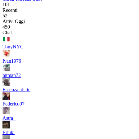
101
Recenti
52
Attivi Oggi
450
Chat
TonyNYC
Ivan1976
hitman72
Essenza_di_te
Federico97
Astra_
Erluki