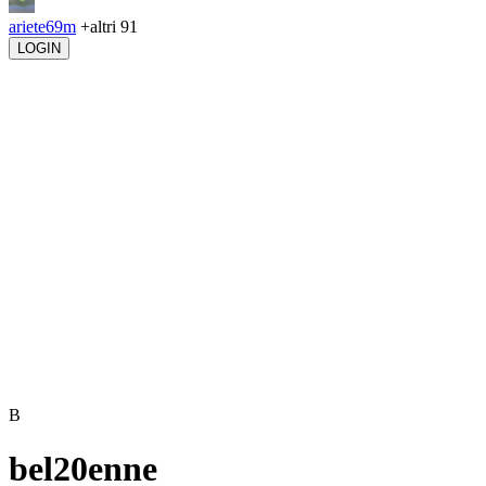
ariete69m
+altri 91
LOGIN
B
bel20enne