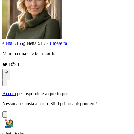
elena-515
@elena-515
·
1 mese fa
Mamma mia che bei ricordi!
❤️
1
😢
1
2
Accedi
per rispondere a questo post.
Nessuna risposta ancora. Sii il primo a rispondere!
Chat Gratis