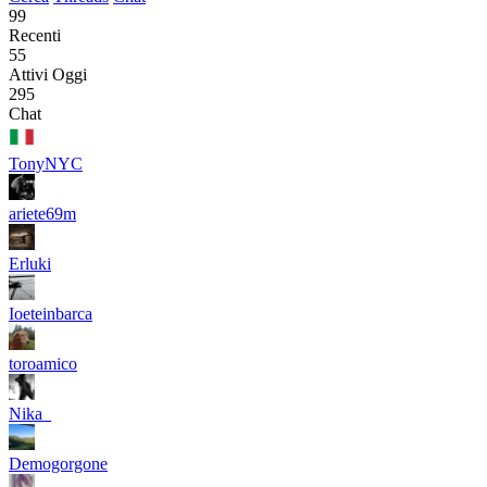
99
Recenti
55
Attivi Oggi
295
Chat
TonyNYC
ariete69m
Erluki
Ioeteinbarca
toroamico
Nika_
Demogorgone