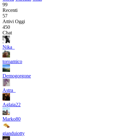
99
Recenti
57
Attivi Oggi
450
Chat
Nika_
toroamico
Demogorgone
Astra_
Aglaia22
Marko80
gianduiotty