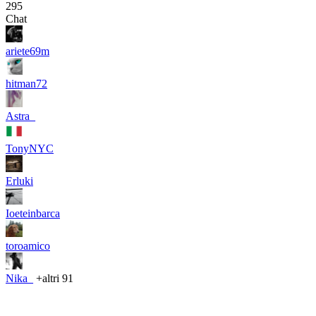
295
Chat
ariete69m
hitman72
Astra_
TonyNYC
Erluki
Ioeteinbarca
toroamico
Nika_
+altri 91