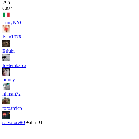
295
Chat
TonyNYC
Ivan1976
Erluki
Ioeteinbarca
princy
hitman72
toroamico
salvatore80
+altri 91