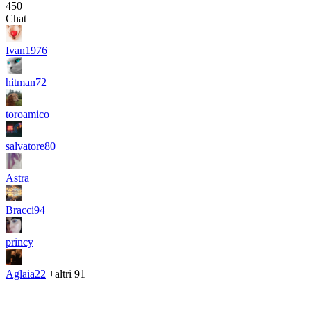
450
Chat
Ivan1976
hitman72
toroamico
salvatore80
Astra_
Bracci94
princy
Aglaia22
+altri 91