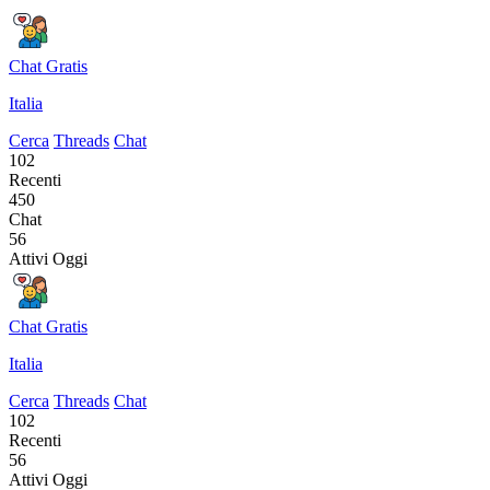
Chat Gratis
Italia
Cerca
Threads
Chat
102
Recenti
450
Chat
56
Attivi Oggi
Chat Gratis
Italia
Cerca
Threads
Chat
102
Recenti
56
Attivi Oggi