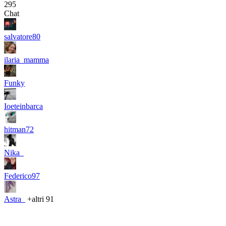
295
Chat
salvatore80
ilaria_mamma
Funky
Ioeteinbarca
hitman72
Nika_
Federico97
Astra_
+altri 91