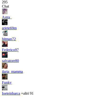
295
Chat
Astra_
ariete69m
hitman72
Federico97
salvatore80
ilaria_mamma
Funky
Ioeteinbarca
+altri 91