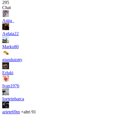
295
Chat
Astra_
Aglaia22
Marko80
gianduiotty
Erluki
Ivan1976
Ioeteinbarca
ariete69m
+altri 91