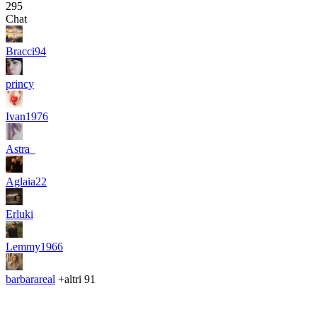
295
Chat
Bracci94
princy
Ivan1976
Astra_
Aglaia22
Erluki
Lemmy1966
barbarareal
+altri 91