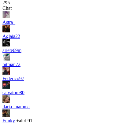
295
Chat
Astra_
Aglaia22
ariete69m
hitman72
Federico97
salvatore80
ilaria_mamma
Funky
+altri 91