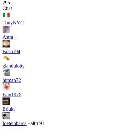
295
Chat
TonyNYC
Astra_
Bracci94
gianduiotty
hitman72
Ivan1976
Erluki
Ioeteinbarca
+altri 91