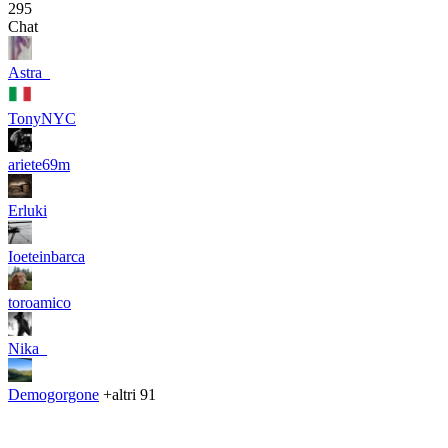
295
Chat
Astra_
TonyNYC
ariete69m
Erluki
Ioeteinbarca
toroamico
Nika_
Demogorgone
+altri 91