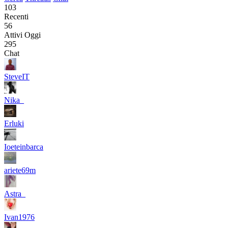
103
Recenti
56
Attivi Oggi
295
Chat
SteveIT
Nika_
Erluki
Ioeteinbarca
ariete69m
Astra_
Ivan1976