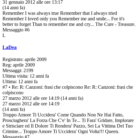
31 gennaio 2012 alle ore 13:17
(14 anni fa)
Remember I was always true Remember that I always tried
Remember I loved only you Remember me and smile... For it's
better to forget Than to remember me and cry... The Cure - Treasure.
Messaggio #6
L
LaDea
Registrato: aprile 2009
Reg: aprile 2009
Messaggi: 2199
Ultima visita: 12 anni fa
Ultima: 12 anni fa
#7
• Re: R: Canzoni: frasi che colpiscono
Re: R: Canzoni: frasi che
colpiscono
27 marzo 2012 alle ore 14:19
(14 anni fa)
27 marzo 2012 alle ore 14:19
(14 anni fa)
Troppo Amore Ti Uccidera' Come Quando Non Ne Hai Fatto,
Prosciughera' La Forza Che C'e' In Te... Ti Fara' Gridare, Implorare
e Strisciare ed Il Dolore Ti Rendera' Pazzo, Sei La Vittima Del Tuo
Crimine... Troppo Amore Ti Uccidera' Ogni Volta!!! Queen.
Messaggio #7