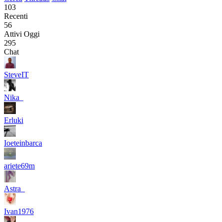
103
Recenti
56
Attivi Oggi
295
Chat
SteveIT
Nika_
Erluki
Ioeteinbarca
ariete69m
Astra_
Ivan1976