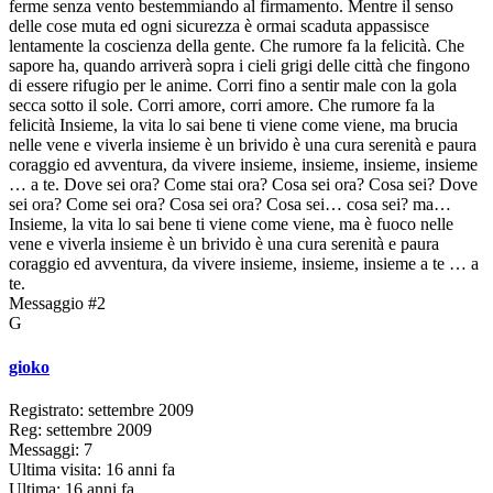
ferme senza vento bestemmiando al firmamento. Mentre il senso
delle cose muta ed ogni sicurezza è ormai scaduta appassisce
lentamente la coscienza della gente. Che rumore fa la felicità. Che
sapore ha, quando arriverà sopra i cieli grigi delle città che fingono
di essere rifugio per le anime. Corri fino a sentir male con la gola
secca sotto il sole. Corri amore, corri amore. Che rumore fa la
felicità Insieme, la vita lo sai bene ti viene come viene, ma brucia
nelle vene e viverla insieme è un brivido è una cura serenità e paura
coraggio ed avventura, da vivere insieme, insieme, insieme, insieme
… a te. Dove sei ora? Come stai ora? Cosa sei ora? Cosa sei? Dove
sei ora? Come sei ora? Cosa sei ora? Cosa sei… cosa sei? ma…
Insieme, la vita lo sai bene ti viene come viene, ma è fuoco nelle
vene e viverla insieme è un brivido è una cura serenità e paura
coraggio ed avventura, da vivere insieme, insieme, insieme a te … a
te.
Messaggio #2
G
gioko
Registrato: settembre 2009
Reg: settembre 2009
Messaggi: 7
Ultima visita: 16 anni fa
Ultima: 16 anni fa