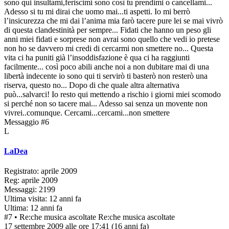
sono qui insultami,feriscimi sono così tu prendimi o cancellami...
Adesso si tu mi dirai che uomo mai...ti aspetti. Io mi berrò
l’insicurezza che mi dai l’anima mia farò tacere pure lei se mai vivrò
di questa clandestinità per sempre... Fidati che hanno un peso gli
anni miei fidati e sorprese non avrai sono quello che vedi io pretese
non ho se davvero mi credi di cercarmi non smettere no... Questa
vita ci ha puniti già l’insoddisfazione è qua ci ha raggiunti
facilmente... così poco abili anche noi a non dubitare mai di una
libertà indecente io sono qui ti servirò ti basterò non resterò una
riserva, questo no... Dopo di che quale altra alternativa
può...salvarci! Io resto qui mettendo a rischio i giorni miei scomodo
si perché non so tacere mai... Adesso sai senza un movente non
vivrei..comunque. Cercami...cercami...non smettere
Messaggio #6
L
LaDea
Registrato: aprile 2009
Reg: aprile 2009
Messaggi: 2199
Ultima visita: 12 anni fa
Ultima: 12 anni fa
#7
• Re:che musica ascoltate
Re:che musica ascoltate
17 settembre 2009 alle ore 17:41
(16 anni fa)