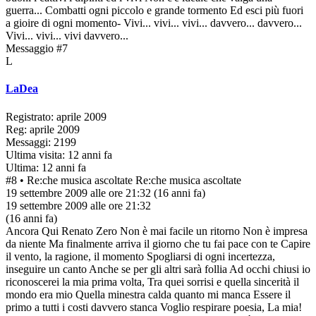
guerra... Combatti ogni piccolo e grande tormento Ed esci più fuori
a gioire di ogni momento- Vivi... vivi... vivi... davvero... davvero...
Vivi... vivi... vivi davvero...
Messaggio #7
L
LaDea
Registrato: aprile 2009
Reg: aprile 2009
Messaggi: 2199
Ultima visita: 12 anni fa
Ultima: 12 anni fa
#8
• Re:che musica ascoltate
Re:che musica ascoltate
19 settembre 2009 alle ore 21:32
(16 anni fa)
19 settembre 2009 alle ore 21:32
(16 anni fa)
Ancora Qui Renato Zero Non è mai facile un ritorno Non è impresa
da niente Ma finalmente arriva il giorno che tu fai pace con te Capire
il vento, la ragione, il momento Spogliarsi di ogni incertezza,
inseguire un canto Anche se per gli altri sarà follia Ad occhi chiusi io
riconoscerei la mia prima volta, Tra quei sorrisi e quella sincerità il
mondo era mio Quella minestra calda quanto mi manca Essere il
primo a tutti i costi davvero stanca Voglio respirare poesia, La mia!