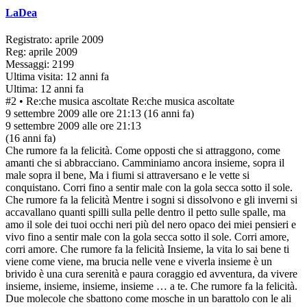
LaDea
Registrato: aprile 2009
Reg: aprile 2009
Messaggi: 2199
Ultima visita: 12 anni fa
Ultima: 12 anni fa
#2
• Re:che musica ascoltate
Re:che musica ascoltate
9 settembre 2009 alle ore 21:13
(16 anni fa)
9 settembre 2009 alle ore 21:13
(16 anni fa)
Che rumore fa la felicità. Come opposti che si attraggono, come
amanti che si abbracciano. Camminiamo ancora insieme, sopra il
male sopra il bene, Ma i fiumi si attraversano e le vette si
conquistano. Corri fino a sentir male con la gola secca sotto il sole.
Che rumore fa la felicità Mentre i sogni si dissolvono e gli inverni si
accavallano quanti spilli sulla pelle dentro il petto sulle spalle, ma
amo il sole dei tuoi occhi neri più del nero opaco dei miei pensieri e
vivo fino a sentir male con la gola secca sotto il sole. Corri amore,
corri amore. Che rumore fa la felicità Insieme, la vita lo sai bene ti
viene come viene, ma brucia nelle vene e viverla insieme è un
brivido è una cura serenità e paura coraggio ed avventura, da vivere
insieme, insieme, insieme, insieme … a te. Che rumore fa la felicità.
Due molecole che sbattono come mosche in un barattolo con le ali