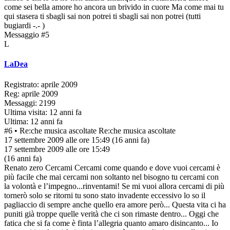
come sei bella amore ho ancora un brivido in cuore Ma come mai tu
qui stasera ti sbagli sai non potrei ti sbagli sai non potrei (tutti
bugiardi -.- )
Messaggio #5
L
LaDea
Registrato: aprile 2009
Reg: aprile 2009
Messaggi: 2199
Ultima visita: 12 anni fa
Ultima: 12 anni fa
#6
• Re:che musica ascoltate
Re:che musica ascoltate
17 settembre 2009 alle ore 15:49
(16 anni fa)
17 settembre 2009 alle ore 15:49
(16 anni fa)
Renato zero Cercami Cercami come quando e dove vuoi cercami è
più facile che mai cercami non soltanto nel bisogno tu cercami con
la volontà e l’impegno...rinventami! Se mi vuoi allora cercami di più
tornerò solo se ritorni tu sono stato invadente eccessivo lo so il
pagliaccio di sempre anche quello era amore però... Questa vita ci ha
puniti già troppe quelle verità che ci son rimaste dentro... Oggi che
fatica che si fa come è finta l’allegria quanto amaro disincanto... Io