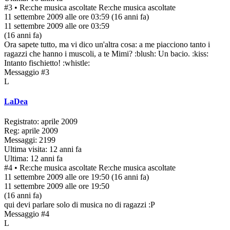
#3
• Re:che musica ascoltate
Re:che musica ascoltate
11 settembre 2009 alle ore 03:59
(16 anni fa)
11 settembre 2009 alle ore 03:59
(16 anni fa)
Ora sapete tutto, ma vi dico un'altra cosa: a me piacciono tanto i
ragazzi che hanno i muscoli, a te Mimi? :blush: Un bacio. :kiss:
Intanto fischietto! :whistle:
Messaggio #3
L
LaDea
Registrato: aprile 2009
Reg: aprile 2009
Messaggi: 2199
Ultima visita: 12 anni fa
Ultima: 12 anni fa
#4
• Re:che musica ascoltate
Re:che musica ascoltate
11 settembre 2009 alle ore 19:50
(16 anni fa)
11 settembre 2009 alle ore 19:50
(16 anni fa)
qui devi parlare solo di musica no di ragazzi :P
Messaggio #4
L