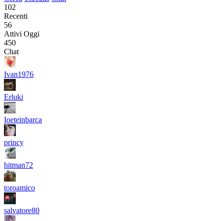
102
Recenti
56
Attivi Oggi
450
Chat
Ivan1976
Erluki
Ioeteinbarca
princy
hitman72
toroamico
salvatore80