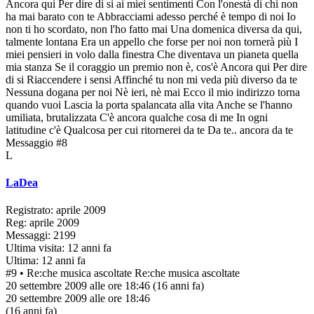
Ancora qui Per dire di si ai miei sentimenti Con l'onestà di chi non
ha mai barato con te Abbracciami adesso perché è tempo di noi Io
non ti ho scordato, non l'ho fatto mai Una domenica diversa da qui,
talmente lontana Era un appello che forse per noi non tornerà più I
miei pensieri in volo dalla finestra Che diventava un pianeta quella
mia stanza Se il coraggio un premio non è, cos'è Ancora qui Per dire
di si Riaccendere i sensi Affinché tu non mi veda più diverso da te
Nessuna dogana per noi Nè ieri, nè mai Ecco il mio indirizzo torna
quando vuoi Lascia la porta spalancata alla vita Anche se l'hanno
umiliata, brutalizzata C'è ancora qualche cosa di me In ogni
latitudine c'è Qualcosa per cui ritornerei da te Da te.. ancora da te
Messaggio #8
L
LaDea
Registrato: aprile 2009
Reg: aprile 2009
Messaggi: 2199
Ultima visita: 12 anni fa
Ultima: 12 anni fa
#9
• Re:che musica ascoltate
Re:che musica ascoltate
20 settembre 2009 alle ore 18:46
(16 anni fa)
20 settembre 2009 alle ore 18:46
(16 anni fa)