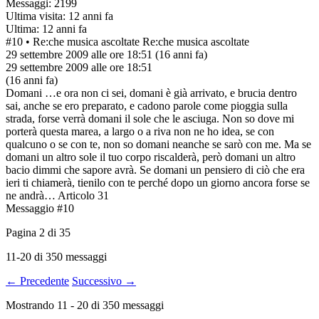
Messaggi: 2199
Ultima visita: 12 anni fa
Ultima: 12 anni fa
#10
• Re:che musica ascoltate
Re:che musica ascoltate
29 settembre 2009 alle ore 18:51
(16 anni fa)
29 settembre 2009 alle ore 18:51
(16 anni fa)
Domani …e ora non ci sei, domani è già arrivato, e brucia dentro
sai, anche se ero preparato, e cadono parole come pioggia sulla
strada, forse verrà domani il sole che le asciuga. Non so dove mi
porterà questa marea, a largo o a riva non ne ho idea, se con
qualcuno o se con te, non so domani neanche se sarò con me. Ma se
domani un altro sole il tuo corpo riscalderà, però domani un altro
bacio dimmi che sapore avrà. Se domani un pensiero di ciò che era
ieri ti chiamerà, tienilo con te perché dopo un giorno ancora forse se
ne andrà… Articolo 31
Messaggio #10
Pagina
2
di
35
11-20 di 350 messaggi
← Precedente
Successivo →
Mostrando
11
-
20
di
350
messaggi