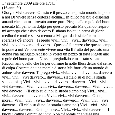
17 settembre 2009 alle ore 17:41
(16 anni fa)
Giorgia Vivi davvero Questo è il prezzo che questo mondo impone
a noi Di vivere senza certezza alcuna... In bilico nel blu e disperati
amanti che non mai trovato amore puro Piegati alle regole del buon
mercato Mi pento mi dolgo per questo peccato Ma quando respiro
mi accorgo che esisto davvero E stiamo isolati in cerca di gloria
mediocri e muti e senza memoria Ma guarda l'estate è tornata
speranza c'è ancora.. Ti prego vivi... vivi... vivi... davvero... vivi...
vivi... vivi davvero... davvero... Questo è il prezzo che questo tempo
impone a noi Velocemente vivere una vita Il frutto del peccato una
donna l'ha mangiato Adesso io vorrei un pezzo di torta Piegati alle
regole del buon partito Nessun pregiudizio è mai stato sanato
Raccontami quello che fai per dormire la notte Illusi delusi dal senso
di colpa Costretti da una morale distorta Ma fuori c'è un mondo di
anime salve davvero Ti prego vivi... vivi... vivi... davvero... davvero
vivi... vivi... vivi davvero... davvero... (Il cielo su di noi la strada
siamo noi...) Vivi... vivi... vivi... davvero... davvero... Vivi... vivi...
vivi davvero... Vivi... vivi... vivi... davvero... davvero... Vivi... vivi...
vivi davvero... (Il cielo su di noi la strada siamo noi) Vivi... vivi...
vivi... davvero... davvero... Vivi... vivi... vivi davvero... Get up
more... Vivi... vivi... vivi... davvero... davvero... Vivi... vivi... vivi
davvero... (Il cielo su di noi la strada siamo noi) Vivi... vivi... vivi...
davvero... davvero... Get up more... Vivi... vivi... vivi davvero... -I
buoni i cattivi i dipinti ed i vivi Non c'è ideale che valga una