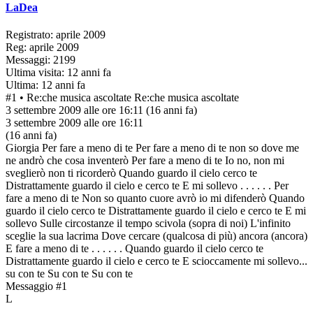
LaDea
Registrato: aprile 2009
Reg: aprile 2009
Messaggi: 2199
Ultima visita: 12 anni fa
Ultima: 12 anni fa
#1
• Re:che musica ascoltate
Re:che musica ascoltate
3 settembre 2009 alle ore 16:11
(16 anni fa)
3 settembre 2009 alle ore 16:11
(16 anni fa)
Giorgia Per fare a meno di te Per fare a meno di te non so dove me
ne andrò che cosa inventerò Per fare a meno di te Io no, non mi
sveglierò non ti ricorderò Quando guardo il cielo cerco te
Distrattamente guardo il cielo e cerco te E mi sollevo . . . . . . Per
fare a meno di te Non so quanto cuore avrò io mi difenderò Quando
guardo il cielo cerco te Distrattamente guardo il cielo e cerco te E mi
sollevo Sulle circostanze il tempo scivola (sopra di noi) L'infinito
sceglie la sua lacrima Dove cercare (qualcosa di più) ancora (ancora)
E fare a meno di te . . . . . . Quando guardo il cielo cerco te
Distrattamente guardo il cielo e cerco te E scioccamente mi sollevo...
su con te Su con te Su con te
Messaggio #1
L