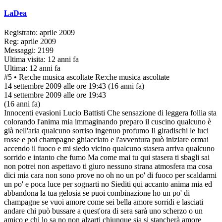
LaDea
Registrato: aprile 2009
Reg: aprile 2009
Messaggi: 2199
Ultima visita: 12 anni fa
Ultima: 12 anni fa
#5
• Re:che musica ascoltate
Re:che musica ascoltate
14 settembre 2009 alle ore 19:43
(16 anni fa)
14 settembre 2009 alle ore 19:43
(16 anni fa)
Innocenti evasioni Lucio Battisti Che sensazione di leggera follia sta
colorando l'anima mia immaginando preparo il cuscino qualcuno è
già nell'aria qualcuno sorriso ingenuo profumo Il giradischi le luci
rosse e poi champagne ghiacciato e l'avventura può iniziare ormai
accendo il fuoco e mi siedo vicino qualcuno stasera arriva qualcuno
sorrido e intanto che fumo Ma come mai tu qui stasera ti sbagli sai
non potrei non aspettavo ti giuro nessuno strana atmosfera ma cosa
dici mia cara non sono prove no oh no un po' di fuoco per scaldarmi
un po' e poca luce per sognarti no Siediti qui accanto anima mia ed
abbandona la tua gelosia se puoi combinazione ho un po' di
champagne se vuoi amore come sei bella amore sorridi e lasciati
andare chi può bussare a quest'ora di sera sarà uno scherzo o un
amico e chi lo sa no non alzarti chiunque sia si stancherà amore