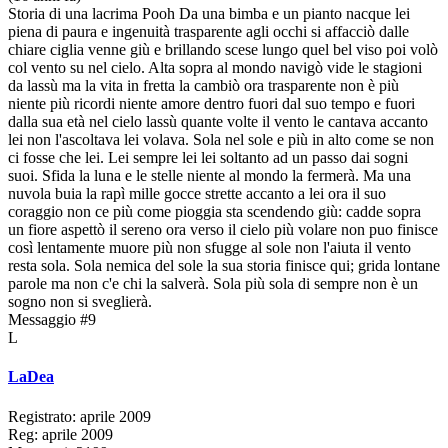
Storia di una lacrima Pooh Da una bimba e un pianto nacque lei
piena di paura e ingenuità trasparente agli occhi si affacciò dalle
chiare ciglia venne giù e brillando scese lungo quel bel viso poi volò
col vento su nel cielo. Alta sopra al mondo navigò vide le stagioni
da lassù ma la vita in fretta la cambiò ora trasparente non è più
niente più ricordi niente amore dentro fuori dal suo tempo e fuori
dalla sua età nel cielo lassù quante volte il vento le cantava accanto
lei non l'ascoltava lei volava. Sola nel sole e più in alto come se non
ci fosse che lei. Lei sempre lei lei soltanto ad un passo dai sogni
suoi. Sfida la luna e le stelle niente al mondo la fermerà. Ma una
nuvola buia la rapì mille gocce strette accanto a lei ora il suo
coraggio non ce più come pioggia sta scendendo giù: cadde sopra
un fiore aspettò il sereno ora verso il cielo più volare non puo finisce
così lentamente muore più non sfugge al sole non l'aiuta il vento
resta sola. Sola nemica del sole la sua storia finisce qui; grida lontane
parole ma non c'e chi la salverà. Sola più sola di sempre non è un
sogno non si sveglierà.
Messaggio #9
L
LaDea
Registrato: aprile 2009
Reg: aprile 2009