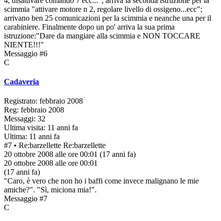
4, disattivare comando 7 ecc...", arriva la seconda istruzione per la
scimmia "attivare motore n 2, regolare livello di ossigeno...ecc";
arrivano ben 25 comunicazioni per la scimmia e neanche una per il
carabiniere. Finalmente dopo un po' arriva la sua prima
istruzione:"Dare da mangiare alla scimmia e NON TOCCARE
NIENTE!!!"
Messaggio #6
C
Cadaveria
Registrato: febbraio 2008
Reg: febbraio 2008
Messaggi: 32
Ultima visita: 11 anni fa
Ultima: 11 anni fa
#7
• Re:barzellette
Re:barzellette
20 ottobre 2008 alle ore 00:01
(17 anni fa)
20 ottobre 2008 alle ore 00:01
(17 anni fa)
"Caro, è vero che non ho i baffi come invece malignano le mie
amiche?". "Sì, miciona mia!".
Messaggio #7
C