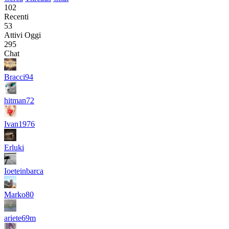
102
Recenti
53
Attivi Oggi
295
Chat
Bracci94
hitman72
Ivan1976
Erluki
Ioeteinbarca
Marko80
ariete69m