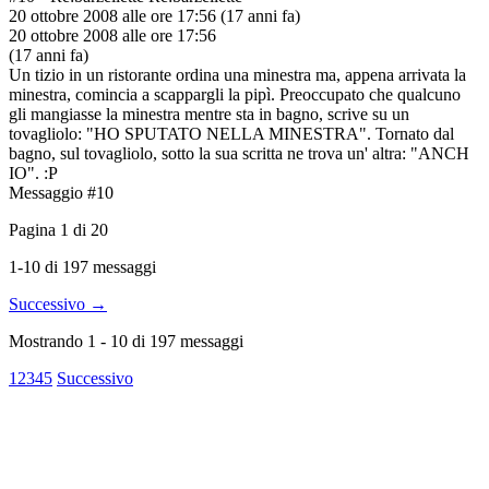
20 ottobre 2008 alle ore 17:56
(17 anni fa)
20 ottobre 2008 alle ore 17:56
(17 anni fa)
Un tizio in un ristorante ordina una minestra ma, appena arrivata la
minestra, comincia a scappargli la pipì. Preoccupato che qualcuno
gli mangiasse la minestra mentre sta in bagno, scrive su un
tovagliolo: "HO SPUTATO NELLA MINESTRA". Tornato dal
bagno, sul tovagliolo, sotto la sua scritta ne trova un' altra: "ANCH
IO". :P
Messaggio #10
Pagina
1
di
20
1-10 di 197 messaggi
Successivo →
Mostrando
1
-
10
di
197
messaggi
1
2
3
4
5
Successivo