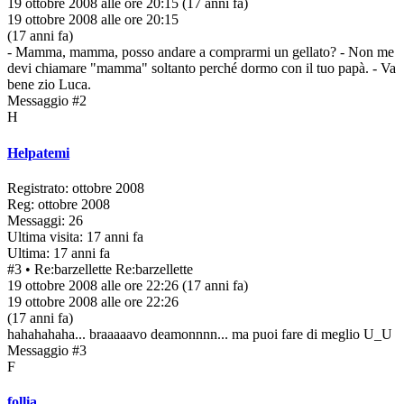
19 ottobre 2008 alle ore 20:15
(17 anni fa)
19 ottobre 2008 alle ore 20:15
(17 anni fa)
- Mamma, mamma, posso andare a comprarmi un gellato? - Non me
devi chiamare "mamma" soltanto perché dormo con il tuo papà. - Va
bene zio Luca.
Messaggio #2
H
Helpatemi
Registrato: ottobre 2008
Reg: ottobre 2008
Messaggi: 26
Ultima visita: 17 anni fa
Ultima: 17 anni fa
#3
• Re:barzellette
Re:barzellette
19 ottobre 2008 alle ore 22:26
(17 anni fa)
19 ottobre 2008 alle ore 22:26
(17 anni fa)
hahahahaha... braaaaavo deamonnnn... ma puoi fare di meglio U_U
Messaggio #3
F
follia