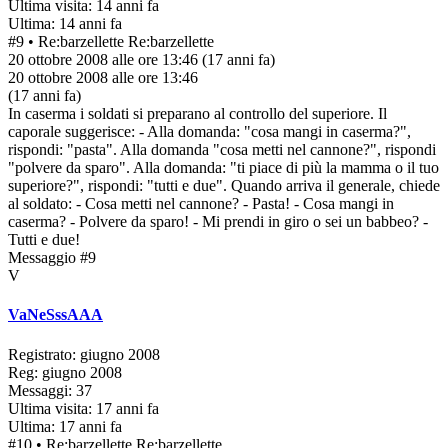
Ultima visita: 14 anni fa
Ultima: 14 anni fa
#9
• Re:barzellette
Re:barzellette
20 ottobre 2008 alle ore 13:46
(17 anni fa)
20 ottobre 2008 alle ore 13:46
(17 anni fa)
In caserma i soldati si preparano al controllo del superiore. Il
caporale suggerisce: - Alla domanda: "cosa mangi in caserma?",
rispondi: "pasta". Alla domanda "cosa metti nel cannone?", rispondi
"polvere da sparo". Alla domanda: "ti piace di più la mamma o il tuo
superiore?", rispondi: "tutti e due". Quando arriva il generale, chiede
al soldato: - Cosa metti nel cannone? - Pasta! - Cosa mangi in
caserma? - Polvere da sparo! - Mi prendi in giro o sei un babbeo? -
Tutti e due!
Messaggio #9
V
VaNeSssAAA
Registrato: giugno 2008
Reg: giugno 2008
Messaggi: 37
Ultima visita: 17 anni fa
Ultima: 17 anni fa
#10
• Re:barzellette
Re:barzellette