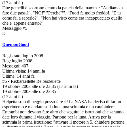
(17 anni fa)
Due gemelli discorrono dentro la pancia della mamma: "Andiamo a
fare due passi?". "NO!" "Perche'?". "Fuori fa molto freddo!. "E tu
come fai a saperlo?". "Non hai visto come era incappucciato quello
che e' appena entrato?"
Messaggio #5
D
DaemonGood
Registrato: luglio 2008
Reg: luglio 2008
Messaggi: 407
Ultima visita: 14 anni fa
Ultima: 14 anni fa
#6
• Re:barzellette
Re:barzellette
19 ottobre 2008 alle ore 23:35
(17 anni fa)
19 ottobre 2008 alle ore 23:35
(17 anni fa)
Helpetta solo di peggio posso fare :P La NASA ha deciso di far un
esperimento e mandare sulla luna una scimmia e un carabiniere.
Entrambi non devono fare altro che seguire le istruzioni che saranno
date loro durante il viaggio. Partono per la luna. Arriva per la
scimmia la prima istruzione: "attivare il motore n 5, chiudere portone