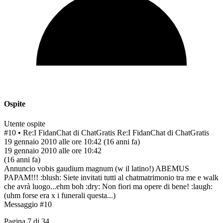
Ospite
Utente ospite
#10
• Re:I FidanChat di ChatGratis
Re:I FidanChat di ChatGratis
19 gennaio 2010 alle ore 10:42
(16 anni fa)
19 gennaio 2010 alle ore 10:42
(16 anni fa)
Annuncio vobis gaudium magnum (w il latino!) ABEMUS
PAPAM!!! :blush: Siete invitati tutti al chatmatrimonio tra me e walk
che avrà luogo...ehm boh :dry: Non fiori ma opere di bene! :laugh:
(uhm forse era x i funerali questa...)
Messaggio #10
Pagina
7
di
34