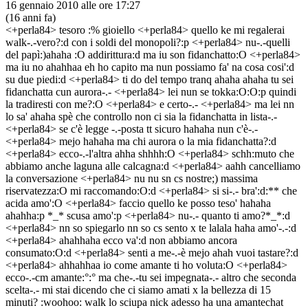
16 gennaio 2010 alle ore 17:27
(16 anni fa)
<+perla84> tesoro
:%
gioiello <+perla84> quello ke mi regalerai
walk-.-vero?:d
con i soldi del monopoli?:p <+perla84> nu-.-quelli
del papì:)ahaha
:O
addirittura:d
ma iu
son fidanchatto:O <+perla84>
ma iu no ahahhaa
eh ho capito ma nun possiamo fa' na cosa cosi':d
su due piedi:d <+perla84> ti do del tempo tranq ahaha
ahaha
tu sei
fidanchatta cun aurora-.- <+perla84> lei nun se tokka:O:O:p
quindi
la tradiresti con me?:O <+perla84> e certo-.- <+perla84> ma lei nn
lo sa' ahaha
spè che controllo non ci sia la fidanchatta in lista-.-
<+perla84> se c'è legge -.-posta tt sicuro hahaha
nun c'è-.-
<+perla84> mejo hahaha
ma chi
aurora
o la mia fidanchatta?:d
<+perla84> ecco-.-l'altra ahha
shhhh:O <+perla84> schh:muto
che
abbiamo anche laguna
alle calcagna:d <+perla84> aahh
cancelliamo
la conversazione <+perla84> nu nu sn cs nostre;)
massima
riservatezza:O
mi raccomando:O:d <+perla84> si si-.-
bra':d:**
che
acida amo':O <+perla84> faccio quello ke posso teso' hahaha
ahahha:p
*_*
scusa amo':p <+perla84> nu-.-
quanto ti amo?*_*:d
<+perla84> nn so spiegarlo nn so cs sento x te lalala haha
amo'-.-:d
<+perla84> ahahhaha
ecco va':d
non abbiamo ancora
consumato:O:d <+perla84> senti a me-.-è mejo ahah
vuoi tastare?:d
<+perla84> ahhahhaa
io come amante ti ho voluta:O <+perla84>
ecco-.-cm amante:°:°
ma che-.-tu sei impegnata-.-
altro che seconda
scelta-.-
mi stai dicendo che ci siamo amati
x la bellezza
di 15
minuti? :woohoo: walk lo sciupa nick adesso ha una amantechat