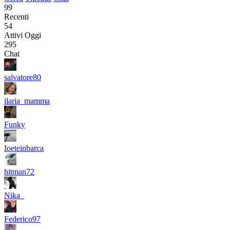
99
Recenti
54
Attivi Oggi
295
Chat
salvatore80
ilaria_mamma
Funky
Ioeteinbarca
hitman72
Nika_
Federico97