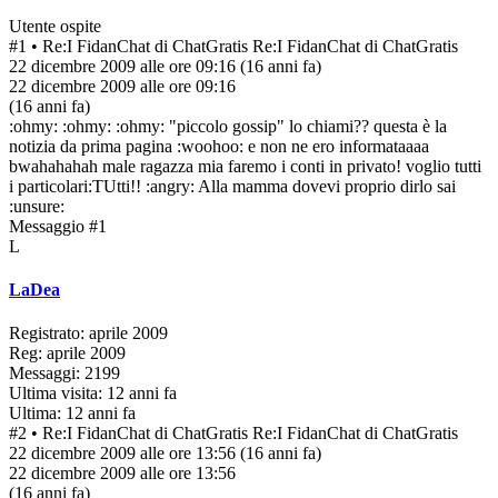
Utente ospite
#1
• Re:I FidanChat di ChatGratis
Re:I FidanChat di ChatGratis
22 dicembre 2009 alle ore 09:16
(16 anni fa)
22 dicembre 2009 alle ore 09:16
(16 anni fa)
:ohmy: :ohmy: :ohmy: "piccolo gossip" lo chiami?? questa è la
notizia da prima pagina :woohoo: e non ne ero informataaaa
bwahahahah male ragazza mia faremo i conti in privato! voglio tutti
i particolari:TUtti!! :angry: Alla mamma dovevi proprio dirlo sai
:unsure:
Messaggio #1
L
LaDea
Registrato: aprile 2009
Reg: aprile 2009
Messaggi: 2199
Ultima visita: 12 anni fa
Ultima: 12 anni fa
#2
• Re:I FidanChat di ChatGratis
Re:I FidanChat di ChatGratis
22 dicembre 2009 alle ore 13:56
(16 anni fa)
22 dicembre 2009 alle ore 13:56
(16 anni fa)