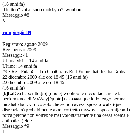
(16 anni fa)
il lettino? vai al sodo mokkyna? :woohoo:
Messaggio #8
V
vampiregirl89
Registrato: agosto 2009
Reg: agosto 2009
Messaggi: 41
Ultima visita: 14 anni fa
Ultima: 14 anni fa
#9
• Re:I FidanChat di ChatGratis
Re:I FidanChat di ChatGratis
22 dicembre 2009 alle ore 18:45
(16 anni fa)
22 dicembre 2009 alle ore 18:45
(16 anni fa)
[b]LaDea ha scritto:[/b] [quote]:woohoo: e raccontaci anche la
performance di MyWay[/quote] naaaaaaa quello lo tengo per me
muahahaha... vi dico solo che se non avessi sposato walk (quel
disgraziato) probabimente avrei costretto myway a sposarmi(con la
forza perchè non vorrebbe mai volontariamente una cessa scema e
antipatica ) :lol:
Messaggio #9
L