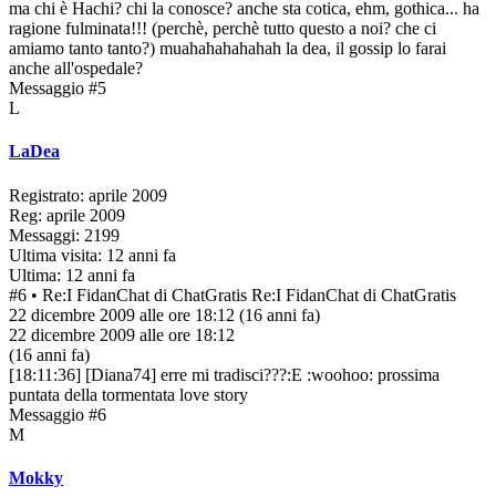
ma chi è Hachi? chi la conosce? anche sta cotica, ehm, gothica... ha
ragione fulminata!!! (perchè, perchè tutto questo a noi? che ci
amiamo tanto tanto?) muahahahahahah la dea, il gossip lo farai
anche all'ospedale?
Messaggio #5
L
LaDea
Registrato: aprile 2009
Reg: aprile 2009
Messaggi: 2199
Ultima visita: 12 anni fa
Ultima: 12 anni fa
#6
• Re:I FidanChat di ChatGratis
Re:I FidanChat di ChatGratis
22 dicembre 2009 alle ore 18:12
(16 anni fa)
22 dicembre 2009 alle ore 18:12
(16 anni fa)
[18:11:36] [Diana74] erre mi tradisci???:E :woohoo: prossima
puntata della tormentata love story
Messaggio #6
M
Mokky