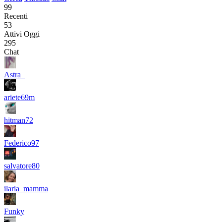
99
Recenti
53
Attivi Oggi
295
Chat
Astra_
ariete69m
hitman72
Federico97
salvatore80
ilaria_mamma
Funky