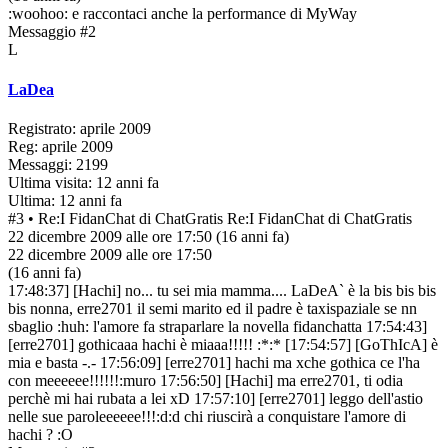
:woohoo: e raccontaci anche la performance di MyWay
Messaggio #2
L
LaDea
Registrato: aprile 2009
Reg: aprile 2009
Messaggi: 2199
Ultima visita: 12 anni fa
Ultima: 12 anni fa
#3
• Re:I FidanChat di ChatGratis
Re:I FidanChat di ChatGratis
22 dicembre 2009 alle ore 17:50
(16 anni fa)
22 dicembre 2009 alle ore 17:50
(16 anni fa)
17:48:37] [Hachi] no... tu sei mia mamma.... LaDeA` è la bis bis bis
bis nonna, erre2701 il semi marito ed il padre è taxispaziale se nn
sbaglio :huh: l'amore fa straparlare la novella fidanchatta 17:54:43]
[erre2701] gothicaaa hachi è miaaa!!!!! :*:* [17:54:57] [GoThIcA] è
mia e basta -.- 17:56:09] [erre2701] hachi ma xche gothica ce l'ha
con meeeeee!!!!!!:muro 17:56:50] [Hachi] ma erre2701, ti odia
perchè mi hai rubata a lei xD 17:57:10] [erre2701] leggo dell'astio
nelle sue paroleeeeee!!!:d:d chi riuscirà a conquistare l'amore di
hachi ? :O