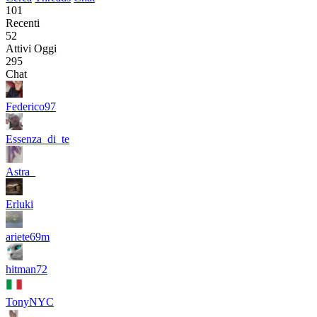
101
Recenti
52
Attivi Oggi
295
Chat
Federico97
Essenza_di_te
Astra_
Erluki
ariete69m
hitman72
TonyNYC