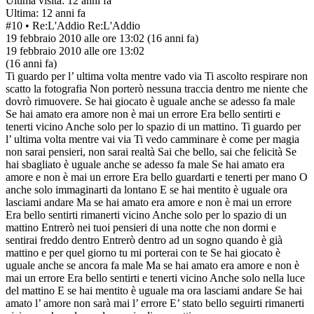
Ultima visita: 12 anni fa
Ultima: 12 anni fa
#10
• Re:L'Addio
Re:L'Addio
19 febbraio 2010 alle ore 13:02
(16 anni fa)
19 febbraio 2010 alle ore 13:02
(16 anni fa)
Ti guardo per l’ ultima volta mentre vado via Ti ascolto respirare non
scatto la fotografia Non porterò nessuna traccia dentro me niente che
dovrò rimuovere. Se hai giocato è uguale anche se adesso fa male
Se hai amato era amore non è mai un errore Era bello sentirti e
tenerti vicino Anche solo per lo spazio di un mattino. Ti guardo per
l’ ultima volta mentre vai via Ti vedo camminare è come per magia
non sarai pensieri, non sarai realtà Sai che bello, sai che felicità Se
hai sbagliato è uguale anche se adesso fa male Se hai amato era
amore e non è mai un errore Era bello guardarti e tenerti per mano O
anche solo immaginarti da lontano E se hai mentito è uguale ora
lasciami andare Ma se hai amato era amore e non è mai un errore
Era bello sentirti rimanerti vicino Anche solo per lo spazio di un
mattino Entrerò nei tuoi pensieri di una notte che non dormi e
sentirai freddo dentro Entrerò dentro ad un sogno quando è già
mattino e per quel giorno tu mi porterai con te Se hai giocato è
uguale anche se ancora fa male Ma se hai amato era amore e non è
mai un errore Era bello sentirti e tenerti vicino Anche solo nella luce
del mattino E se hai mentito è uguale ma ora lasciami andare Se hai
amato l’ amore non sarà mai l’ errore E’ stato bello seguirti rimanerti